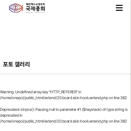
포토 갤러리
Warning
: Undefined array key "HTTP_REFERER" in
/home/onepci/public_html/extend/20.board.skin.hook.extend.php
on line
382
Deprecated
: strpos(): Passing null to parameter #1 ($haystack) of type string is
deprecated in
/home/onepci/public_html/extend/20.board.skin.hook.extend.php
on line
382